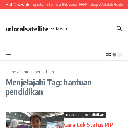
Lewati ke konten
Hot News
BGN Tegaskan Informasi Rekrutmen PPPK Tahap 3 Adalah Hoaks
urlocalsatellite
Menu
Home
/
bantuan pendidikan
Menjelajahi Tag: bantuan
pendidikan
nasional
pendidikan
Cara Cek Status PIP