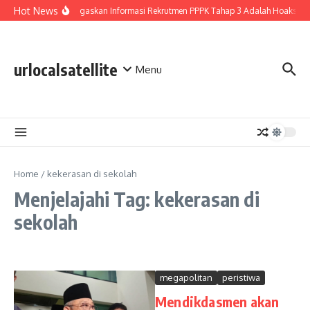
Lewati ke konten
Hot News
BGN Tegaskan Informasi Rekrutmen PPPK Tahap 3 Adalah Hoaks
urlocalsatellite
Menu
Home
/
kekerasan di sekolah
Menjelajahi Tag: kekerasan di
sekolah
megapolitan
peristiwa
Mendikdasmen akan