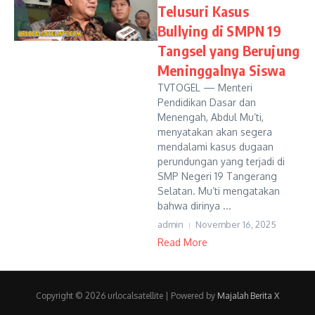
Telusuri Kasus
Bullying di SMPN 19
Tangsel yang Berujung
Meninggalnya Siswa
TVTOGEL — Menteri
Pendidikan Dasar dan
Menengah, Abdul Mu’ti,
menyatakan akan segera
mendalami kasus dugaan
perundungan yang terjadi di
SMP Negeri 19 Tangerang
Selatan. Mu’ti mengatakan
bahwa dirinya ...
admin
November 16, 2025
Read More
Copyright © 2026 urlocalsatellite | Powered by
Majalah Berita X