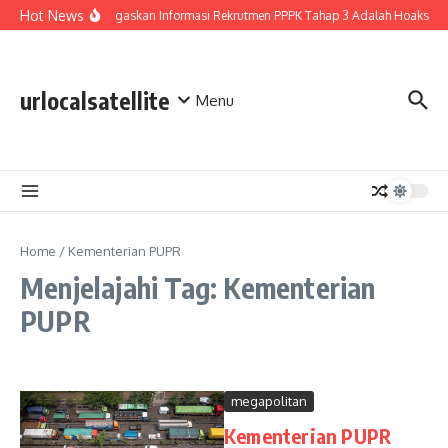
Lewati ke konten
Hot News
BGN Tegaskan Informasi Rekrutmen PPPK Tahap 3 Adalah Hoaks
urlocalsatellite
Menu
Home
/
Kementerian PUPR
Menjelajahi Tag: Kementerian
PUPR
megapolitan
Kementerian PUPR