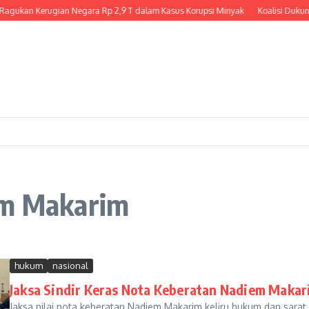
agukan Kerugian Negara Rp 2,9 T dalam Kasus Korupsi Minyak
Koalisi Dukun
em Makarim
hukum
nasional
Jaksa Sindir Keras Nota Keberatan Nadiem Makar
Jaksa nilai nota keberatan Nadiem Makarim keliru hukum dan sarat