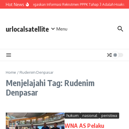
Lewati ke konten
Hot News
BGN Tegaskan Informasi Rekrutmen PPPK Tahap 3 Adalah Hoaks
urlocalsatellite
Menu
Home
/
Rudenim Denpasar
Menjelajahi Tag: Rudenim
Denpasar
hukum
nasional
peristiwa
WNA AS Pelaku