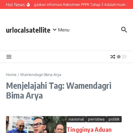
Lewati ke konten
Hot News
BGN Tegaskan Informasi Rekrutmen PPPK Tahap 3 Adalah Hoaks
urlocalsatellite
Menu
Home
/
Wamendagri Bima Arya
Menjelajahi Tag: Wamendagri
Bima Arya
nasional
peristiwa
politik
Tingginya Aduan