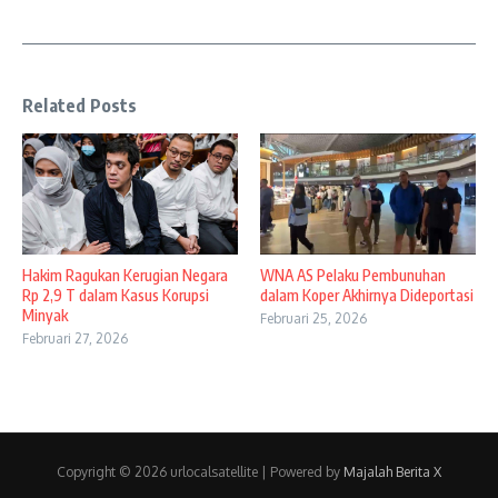
Related Posts
Hakim Ragukan Kerugian Negara
WNA AS Pelaku Pembunuhan
Rp 2,9 T dalam Kasus Korupsi
dalam Koper Akhirnya Dideportasi
Minyak
Februari 25, 2026
Februari 27, 2026
Copyright © 2026 urlocalsatellite | Powered by
Majalah Berita X