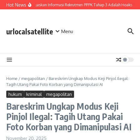
Lewati ke konten
Hot News
BGN Tegaskan Informasi Rekrutmen PPPK Tahap 3 Adalah Hoaks
H
urlocalsatellite
Menu
Home
/
megapolitan
/
Bareskrim Ungkap Modus Keji Pinjol Ilegal:
Tagih Utang Pakai Foto Korban yang Dimanipulasi AI
hukum
kriminal
megapolitan
Bareskrim Ungkap Modus Keji
Pinjol Ilegal: Tagih Utang Pakai
Foto Korban yang Dimanipulasi AI
November 20, 2025