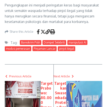
Pengungkapan ini menjadi peringatan keras bagi masyarakat
untuk semakin waspada terhadap pinjol ilegal yang tidak
hanya merugikan secara finansial, tetapi juga mengancam
keselamatan psikologis dan martabat para korbannya.
Share this Article
Tag:
Bareskrim Polri
Dompet Selebriti
manipulasi AI
modus pemerasan
Pinjaman Lancar
pinjol ilegal
Previous Article
Next Article
Target
Target
Prabo
kan
wo:
Swase
80.00
mbada
0
Protei