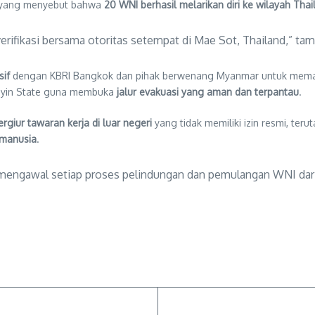
 yang menyebut bahwa
20 WNI berhasil melarikan diri ke wilayah Thai
iverifikasi bersama otoritas setempat di Mae Sot, Thailand,” t
sif
dengan KBRI Bangkok dan pihak berwenang Myanmar untuk memast
Kayin State guna membuka
jalur evakuasi yang aman dan terpantau
.
rgiur tawaran kerja di luar negeri
yang tidak memiliki izin resmi, teru
 manusia
.
engawal setiap proses pelindungan dan pemulangan WNI dari