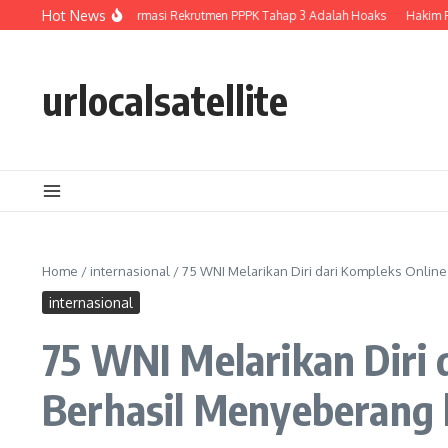
Lewati ke konten
Hot News
BGN Tegaskan Informasi Rekrutmen PPPK Tahap 3 Adalah Hoaks
Hakim Raguk
urlocalsatellite
Home
/
internasional
/
75 WNI Melarikan Diri dari Kompleks Onlin
internasional
75 WNI Melarikan Diri
Berhasil Menyeberang 