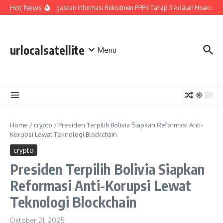
Lewati ke konten
Hot News
BGN Tegaskan Informasi Rekrutmen PPPK Tahap 3 Adalah Hoaks
H
urlocalsatellite
Menu
Home
/
crypto
/
Presiden Terpilih Bolivia Siapkan Reformasi Anti-
Korupsi Lewat Teknologi Blockchain
crypto
Presiden Terpilih Bolivia Siapkan
Reformasi Anti-Korupsi Lewat
Teknologi Blockchain
Oktober 21, 2025