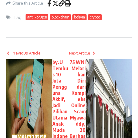
Share this Article
Tag:
anti korupsi
blockchain
bolivia
crypto
Previous Article
Next Article
by.U
75 WNI
Tembu
Melari
s 10
kan
Juta
Diri
Pengg
dari
una
Kompl
Aktif,
eks
Jadi
Online
Pilihan
Scam
Utama
Myawa
Anak
ddy,
Muda
20
Indone
Berhas