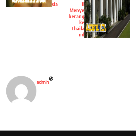
sia
il
Menye
berang
ke
Thaila
nd
admin